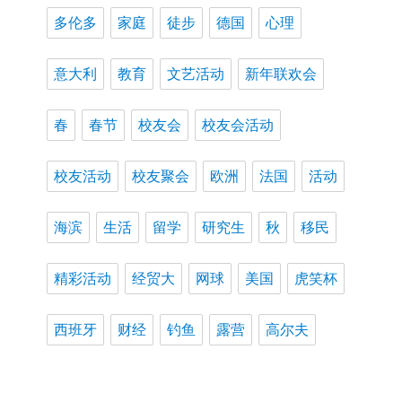
多伦多
家庭
徒步
德国
心理
意大利
教育
文艺活动
新年联欢会
春
春节
校友会
校友会活动
校友活动
校友聚会
欧洲
法国
活动
海滨
生活
留学
研究生
秋
移民
精彩活动
经贸大
网球
美国
虎笑杯
西班牙
财经
钓鱼
露营
高尔夫