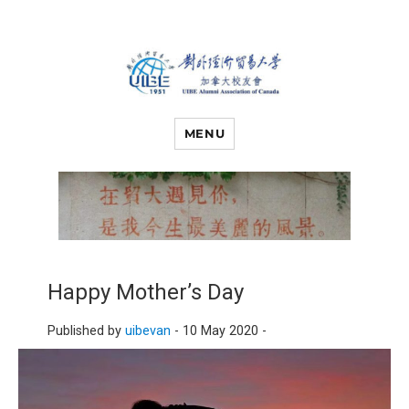
对外经济贸易
UIBE ALUMNI ASSOCIATION OF
CANADA
MENU
大学加拿大校
友会
Happy Mother’s Day
Published by
uibevan
-
10 May 2020 -