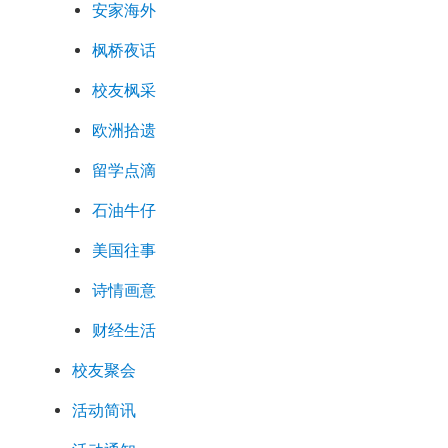
安家海外
枫桥夜话
校友枫采
欧洲拾遗
留学点滴
石油牛仔
美国往事
诗情画意
财经生活
校友聚会
活动简讯