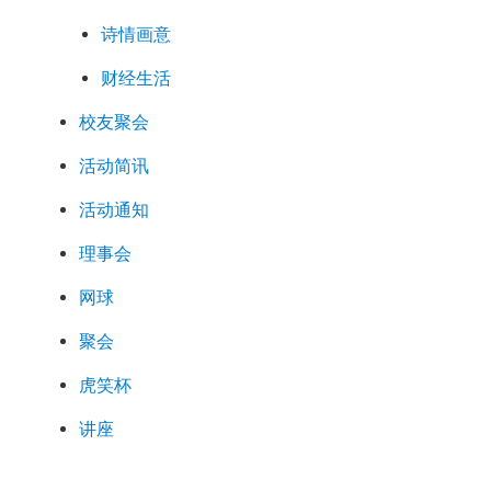
诗情画意
财经生活
校友聚会
活动简讯
活动通知
理事会
网球
聚会
虎笑杯
讲座