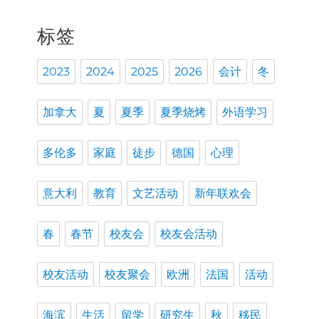
标签
2023
2024
2025
2026
会计
冬
加拿大
夏
夏季
夏季烧烤
外语学习
多伦多
家庭
徒步
德国
心理
意大利
教育
文艺活动
新年联欢会
春
春节
校友会
校友会活动
校友活动
校友聚会
欧洲
法国
活动
海滨
生活
留学
研究生
秋
移民