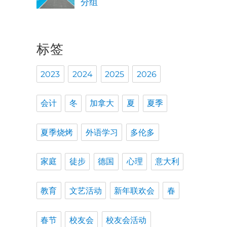
分组
标签
2023
2024
2025
2026
会计
冬
加拿大
夏
夏季
夏季烧烤
外语学习
多伦多
家庭
徒步
德国
心理
意大利
教育
文艺活动
新年联欢会
春
春节
校友会
校友会活动