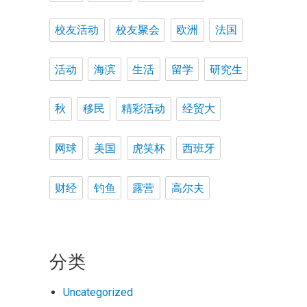
校友活动
校友聚会
欧洲
法国
活动
海滨
生活
留学
研究生
秋
移民
精彩活动
经贸大
网球
美国
虎笑杯
西班牙
财经
钓鱼
露营
高尔夫
分类
Uncategorized