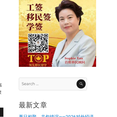
祝
校
Search
SEARCH
嘉
for:
聚
最新文章
夏日相聚，共叙情谊——2026对外经济