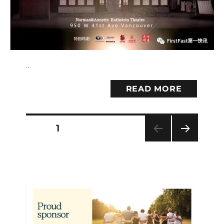
…
READ MORE
PAGE
1
Posts
NEXT
PAG
pagination
E