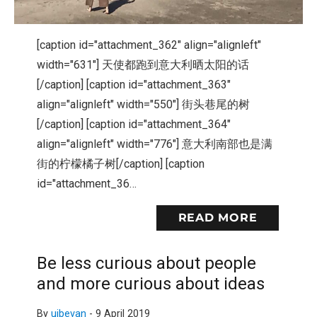
[caption id="attachment_362" align="alignleft"
width="631"] 天使都跑到意大利晒太阳的话
[/caption] [caption id="attachment_363"
align="alignleft" width="550"] 街头巷尾的树
[/caption] [caption id="attachment_364"
align="alignleft" width="776"] 意大利南部也是满
街的柠檬橘子树[/caption] [caption
id="attachment_36…
READ MORE
Be less curious about people
and more curious about ideas
By
uibevan
-
9 April 2019