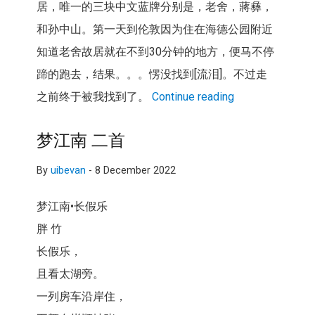
居，
唯一的三块中文蓝牌分别是，老舍，蔣彝，
和孙中山。
第一天到伦敦因为住在海德公园附近
知道老舍故居就在不到30分钟
的地方，便马不停
蹄的跑去，结果。。。愣没找到[流泪]。
不过走
之前终于被我找到了。
Continue reading
梦江南 二首
By
uibevan
-
8 December 2022
梦江南•长假乐
胖 竹
长假乐，
且看太湖旁。
一列房车沿岸住，