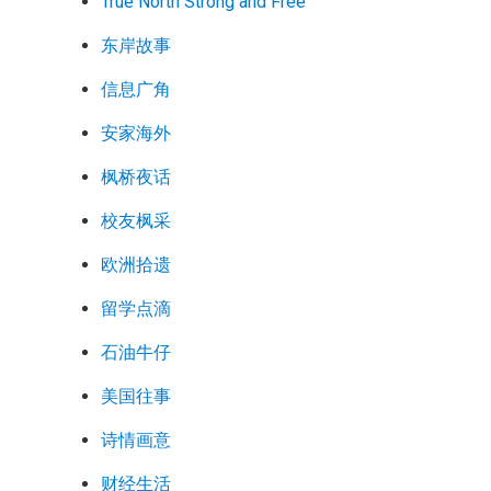
True North Strong and Free
东岸故事
信息广角
安家海外
枫桥夜话
校友枫采
欧洲拾遗
留学点滴
石油牛仔
美国往事
诗情画意
财经生活