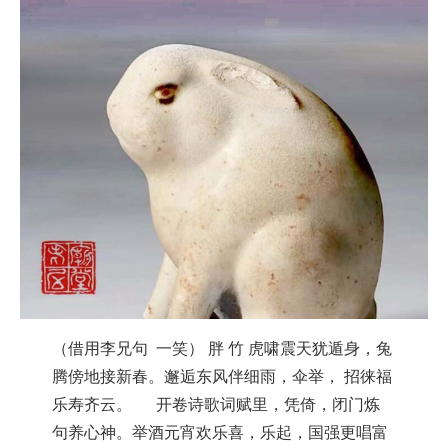
（借用李兄句 一笑） 胖 竹 虎啸震天犹遁身，兔
腾傍地接新春。邂逅东风伴细雨，伞举， 招徕福
乐寿齐云。 开卷诗歌词赋里，凭倚，闭门炼
句养心神。举酒元宵欢乐喜，乐起，国强更唱富