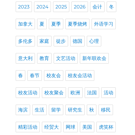
2023
2024
2025
2026
会计
冬
加拿大
夏
夏季
夏季烧烤
外语学习
多伦多
家庭
徒步
德国
心理
意大利
教育
文艺活动
新年联欢会
春
春节
校友会
校友会活动
校友活动
校友聚会
欧洲
法国
活动
海滨
生活
留学
研究生
秋
移民
精彩活动
经贸大
网球
美国
虎笑杯