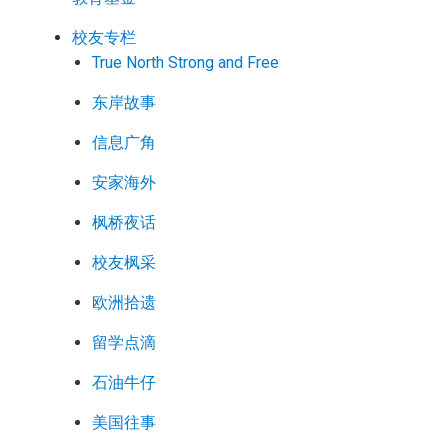
校友专栏
True North Strong and Free
东岸故事
信息广角
安家海外
枫桥夜话
校友枫采
欧洲拾遗
留学点滴
石油牛仔
美国往事