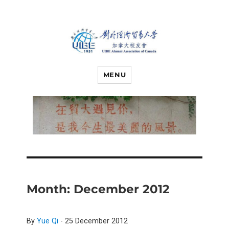
对外经济贸易
UIBE ALUMNI ASSOCIATION OF
CANADA
MENU
大学加拿大校
友会
Month:
December 2012
By
Yue Qi
-
25 December 2012