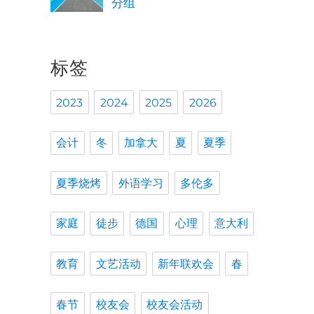
分组
标签
2023
2024
2025
2026
会计
冬
加拿大
夏
夏季
夏季烧烤
外语学习
多伦多
家庭
徒步
德国
心理
意大利
教育
文艺活动
新年联欢会
春
春节
校友会
校友会活动