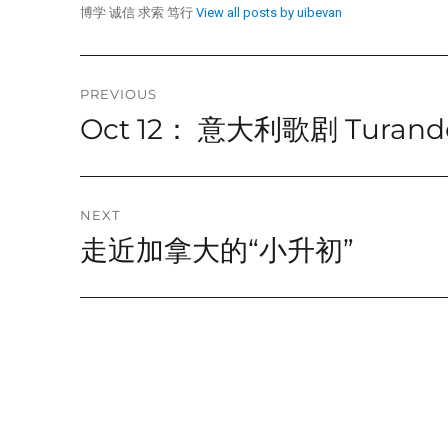
博学 诚信 求索 笃行
View all posts by uibevan
Post
PREVIOUS
Oct 12： 意大利歌剧 Turandot
Previous
navigation
post:
NEXT
走近加拿大的“小升初”
Next
post: