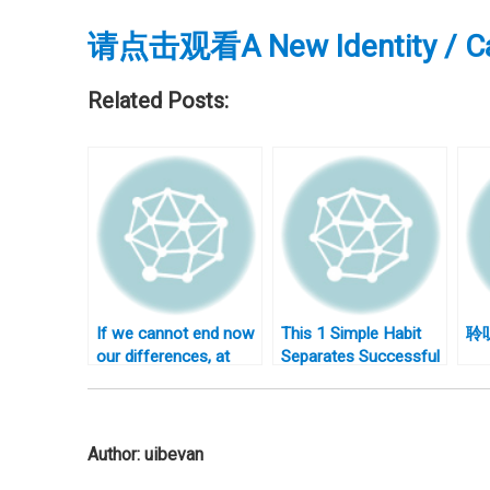
请点击观看A New Identity / Can
Related Posts:
If we cannot end now
This 1 Simple Habit
聆
our differences, at
Separates Successful
least we can help
People From
make the world safe
Everyone Else
for diversity
Author:
uibevan