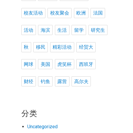
校友活动
校友聚会
欧洲
法国
活动
海滨
生活
留学
研究生
秋
移民
精彩活动
经贸大
网球
美国
虎笑杯
西班牙
财经
钓鱼
露营
高尔夫
分类
Uncategorized