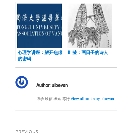
办
心理学讲座：解开焦虑
叶莹：画日子的诗人
的密码
Author:
uibevan
博学 诚信 求索 笃行
View all posts by uibevan
Post
PREVIOUS