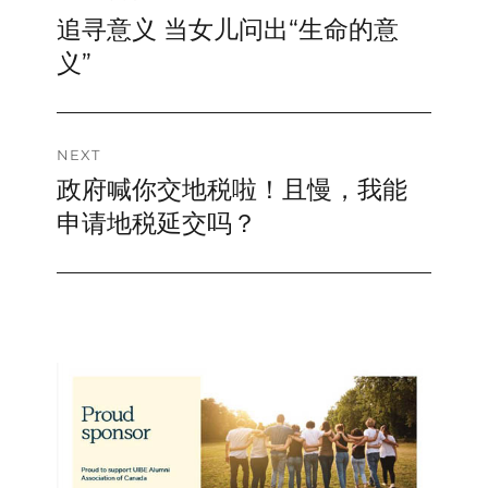
追寻意义 当女儿问出“生命的意
Previous
navigation
post:
义”
NEXT
政府喊你交地税啦！且慢，我能
Next
post:
申请地税延交吗？