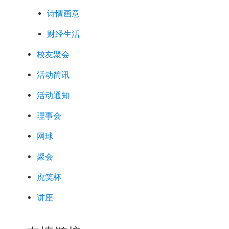
诗情画意
财经生活
校友聚会
活动简讯
活动通知
理事会
网球
聚会
虎笑杯
讲座