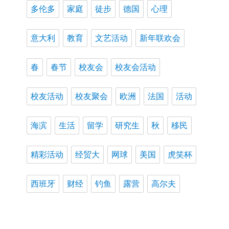
多伦多
家庭
徒步
德国
心理
意大利
教育
文艺活动
新年联欢会
春
春节
校友会
校友会活动
校友活动
校友聚会
欧洲
法国
活动
海滨
生活
留学
研究生
秋
移民
精彩活动
经贸大
网球
美国
虎笑杯
西班牙
财经
钓鱼
露营
高尔夫