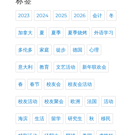
标签
2023
2024
2025
2026
会计
冬
加拿大
夏
夏季
夏季烧烤
外语学习
多伦多
家庭
徒步
德国
心理
意大利
教育
文艺活动
新年联欢会
春
春节
校友会
校友会活动
校友活动
校友聚会
欧洲
法国
活动
海滨
生活
留学
研究生
秋
移民