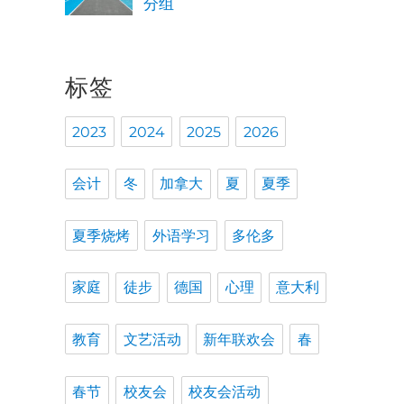
分组
标签
2023
2024
2025
2026
会计
冬
加拿大
夏
夏季
夏季烧烤
外语学习
多伦多
家庭
徒步
德国
心理
意大利
教育
文艺活动
新年联欢会
春
春节
校友会
校友会活动