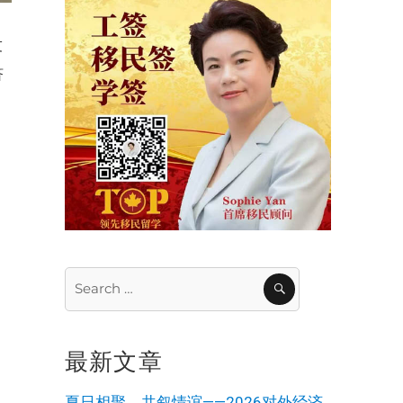
友
济
Search
SEARCH
for:
最新文章
夏日相聚，共叙情谊——2026对外经济