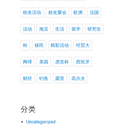
校友活动
校友聚会
欧洲
法国
活动
海滨
生活
留学
研究生
秋
移民
精彩活动
经贸大
网球
美国
虎笑杯
西班牙
财经
钓鱼
露营
高尔夫
分类
Uncategorized