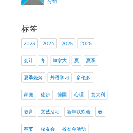
分组
标签
2023
2024
2025
2026
会计
冬
加拿大
夏
夏季
夏季烧烤
外语学习
多伦多
家庭
徒步
德国
心理
意大利
教育
文艺活动
新年联欢会
春
春节
校友会
校友会活动