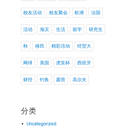
校友活动
校友聚会
欧洲
法国
活动
海滨
生活
留学
研究生
秋
移民
精彩活动
经贸大
网球
美国
虎笑杯
西班牙
财经
钓鱼
露营
高尔夫
分类
Uncategorized