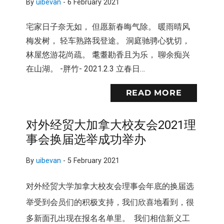
By
uibevan
-
6 February 2021
宅家日子奈无如， 但愿新春晦气除。 暖雨晴风
梅发树， 轻车熟路我登途。 洞庭驰骋心犹切，
林屋悠游花尚疏。 耄耋勘香且为乐， 聊余痴兴
在山湖。 -胖竹- 2021.2.3 立春日…
READ MORE
对外经贸大加拿大校友会2021理
事会换届选举成功举办
By
uibevan
-
5 February 2021
对外经贸大学加拿大校友会理事会年底的换届选
举受到会员们的积极支持，我们欣喜地看到，很
多新面孔出现在报名名单里。 我们相信新义工