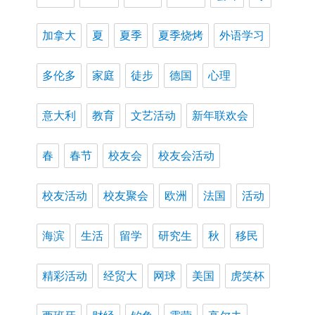
加拿大
夏
夏季
夏季烧烤
外语学习
多伦多
家庭
徒步
德国
心理
意大利
教育
文艺活动
新年联欢会
春
春节
校友会
校友会活动
校友活动
校友聚会
欧洲
法国
活动
海滨
生活
留学
研究生
秋
移民
精彩活动
经贸大
网球
美国
虎笑杯