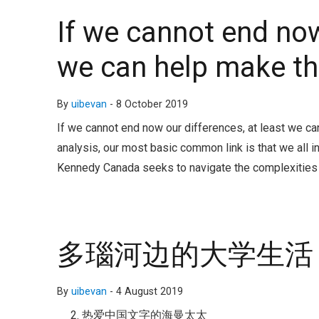
If we cannot end now
we can help make the
By
uibevan
-
8 October 2019
If we cannot end now our differences, at least we can 
analysis, our most basic common link is that we all in
Kennedy Canada seeks to navigate the complexities o
多瑙河边的大学生活 
By
uibevan
-
4 August 2019
热爱中国文字的海曼太太