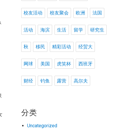
校友活动
校友聚会
欧洲
法国
.
活动
海滨
生活
留学
研究生
秋
移民
精彩活动
经贸大
网球
美国
虎笑杯
西班牙
财经
钓鱼
露营
高尔夫
联
世
分类
女
Uncategorized