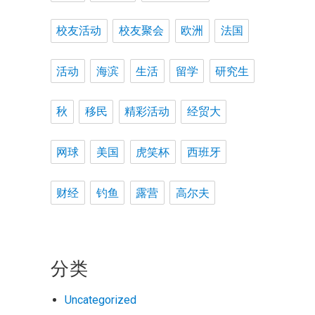
校友活动
校友聚会
欧洲
法国
活动
海滨
生活
留学
研究生
秋
移民
精彩活动
经贸大
网球
美国
虎笑杯
西班牙
财经
钓鱼
露营
高尔夫
分类
Uncategorized