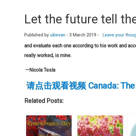
Let the future tell th
Published by
uibevan
-
3 March 2019 -
Leave your thou
and evaluate each one according to his work and acco
really worked, is mine.
—Nicola Tesla
请点击观看视频 Canada: The Stor
Related Posts: