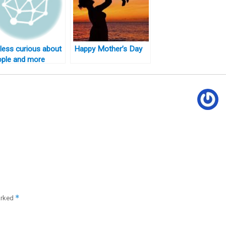
less curious about
Happy Mother’s Day
ople and more
ious about ideas
*
arked