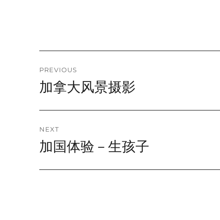
A
L
T
E
R
N
A
Post
PREVIOUS
T
加拿大风景摄影
I
Previous
navigation
V
post:
E
:
NEXT
加国体验－生孩子
Next
post: