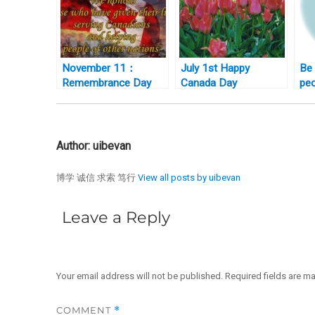
November 11：
July 1st Happy
Be 
Remembrance Day
Canada Day
pe
Canada 国殇日
cur
Author:
uibevan
博学 诚信 求索 笃行
View all posts by uibevan
Leave a Reply
Your email address will not be published.
Required fields are m
COMMENT
*