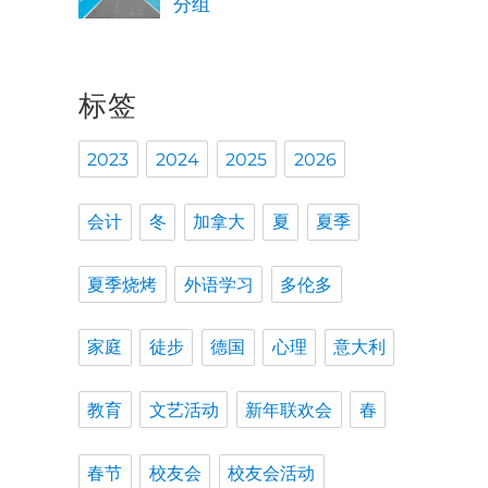
分组
标签
2023
2024
2025
2026
会计
冬
加拿大
夏
夏季
夏季烧烤
外语学习
多伦多
家庭
徒步
德国
心理
意大利
教育
文艺活动
新年联欢会
春
春节
校友会
校友会活动