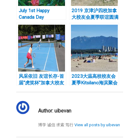
July 1st Happy
2019 京津沪四校加拿
Canada Day
大校友会夏季联谊圆满
举行
风采依旧 友谊长存-首
2023大温高校校友会
届“虎笑杯”加拿大校友
夏季Kitsilano海滨聚会
会网球联谊赛成功举办
开始报名
Author:
uibevan
博学 诚信 求索 笃行
View all posts by uibevan