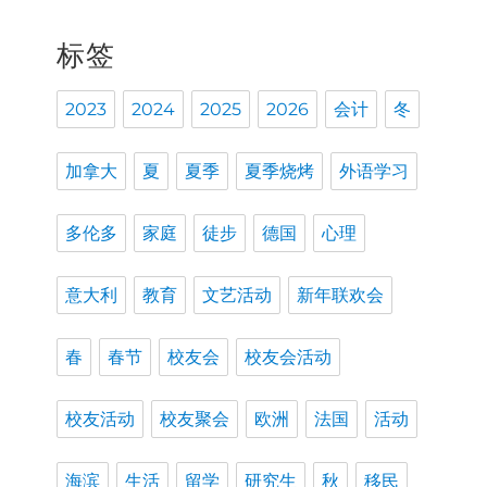
标签
2023
2024
2025
2026
会计
冬
加拿大
夏
夏季
夏季烧烤
外语学习
多伦多
家庭
徒步
德国
心理
意大利
教育
文艺活动
新年联欢会
春
春节
校友会
校友会活动
校友活动
校友聚会
欧洲
法国
活动
海滨
生活
留学
研究生
秋
移民