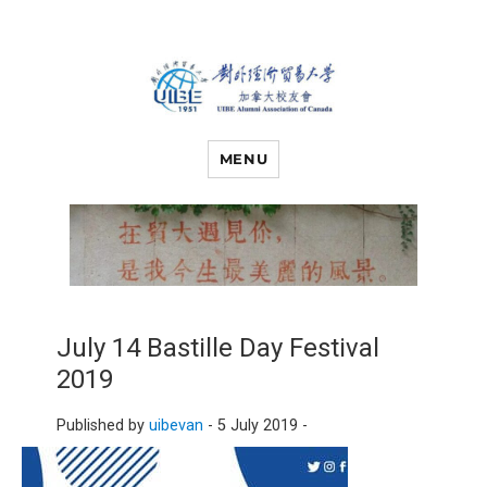
对外经济贸易
UIBE ALUMNI ASSOCIATION OF
CANADA
MENU
大学加拿大校
友会
July 14 Bastille Day Festival
2019
Published by
uibevan
-
5 July 2019 -