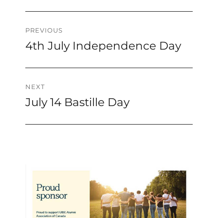
Post
PREVIOUS
4th July Independence Day
Previous
navigation
post:
NEXT
July 14 Bastille Day
Next
post: