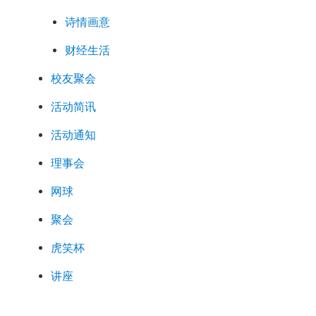
诗情画意
财经生活
校友聚会
活动简讯
活动通知
理事会
网球
聚会
虎笑杯
讲座