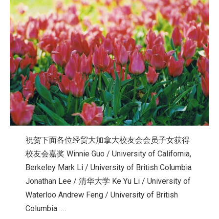
祝贺下面各位经贸大加拿大校友会会员子女获得
校友会嘉奖 Winnie Guo / University of California,
Berkeley Mark Li / University of British Columbia
Jonathan Lee / 清华大学 Ke Yu Li / University of
Waterloo Andrew Feng / University of British
Columbia …