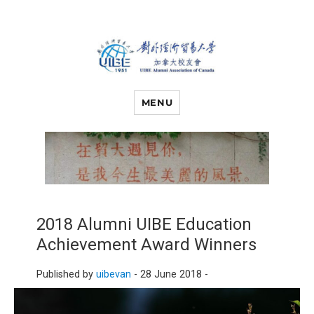
对外经济贸易
UIBE ALUMNI ASSOCIATION OF
CANADA
MENU
大学加拿大校
友会
2018 Alumni UIBE Education
Achievement Award Winners
Published by
uibevan
-
28 June 2018 -