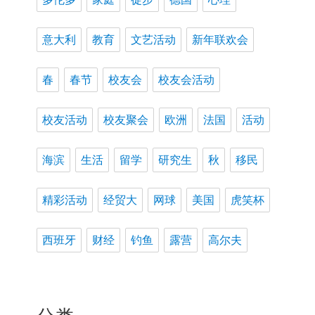
意大利
教育
文艺活动
新年联欢会
春
春节
校友会
校友会活动
校友活动
校友聚会
欧洲
法国
活动
海滨
生活
留学
研究生
秋
移民
精彩活动
经贸大
网球
美国
虎笑杯
西班牙
财经
钓鱼
露营
高尔夫