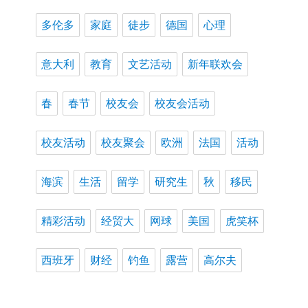
多伦多
家庭
徒步
德国
心理
意大利
教育
文艺活动
新年联欢会
春
春节
校友会
校友会活动
校友活动
校友聚会
欧洲
法国
活动
海滨
生活
留学
研究生
秋
移民
精彩活动
经贸大
网球
美国
虎笑杯
西班牙
财经
钓鱼
露营
高尔夫