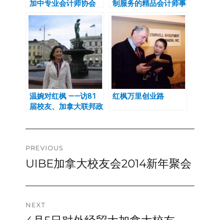
加中专业会计师协会
制服务的精品会计师事
ON省分会及美中专业
务所-专访加拿大特许
会计师协会
专业会计师廖沁
温婉对红枫 ——访81
红枫万里创业路
届校友、加拿大联邦政
府人力资源和社会发展
部司局长 严小沂
Post
PREVIOUS
UIBE加拿大校友会2014新年聚会
Previous
navigation
post:
NEXT
Next