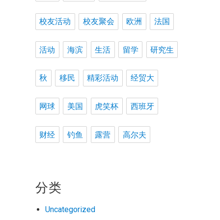
校友活动
校友聚会
欧洲
法国
活动
海滨
生活
留学
研究生
秋
移民
精彩活动
经贸大
网球
美国
虎笑杯
西班牙
财经
钓鱼
露营
高尔夫
分类
Uncategorized