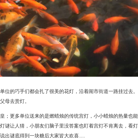
个单位的巧手们都会扎了很美的花灯，
沿着闹市街道一路挂过去
着父母去赏灯。
堂皇；
更多单位送来的是燃蜡烛的传统宫灯，
小小蜡烛的热量也
的灯谜让人猜，
小朋友们脑子里没答案也盯着宫灯不肯离去，
看
说出谜底得到一块糖后大家皆大欢喜……