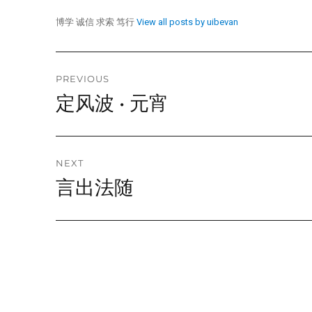
博学 诚信 求索 笃行
View all posts by uibevan
Post
PREVIOUS
定风波 • 元宵
Previous
navigation
post:
NEXT
言出法随
Next
post: