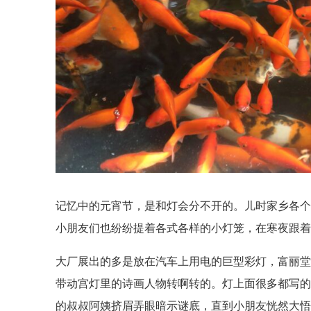
记忆中的元宵节，是和灯会分不开的。
儿时家乡各
小朋友们也纷纷提着各式各样的小灯笼，
在寒夜跟
大厂展出的多是放在汽车上用电的巨型彩灯，富丽
带动宫灯里的诗画人物转啊转的。
灯上面很多都写
的叔叔阿姨挤眉弄眼暗示谜底，
直到小朋友恍然大悟