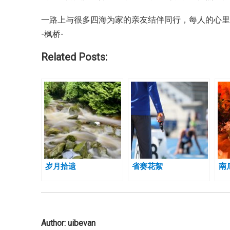
一路上与很多四海为家的亲友结伴同行，
每人的心
-枫桥-
Related Posts:
岁月拾遗
省赛花絮
南
Author:
uibevan