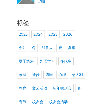
分组
标签
2023
2024
2025
2026
会计
冬
加拿大
夏
夏季
夏季烧烤
外语学习
多伦多
家庭
徒步
德国
心理
意大利
教育
文艺活动
新年联欢会
春
春节
校友会
校友会活动