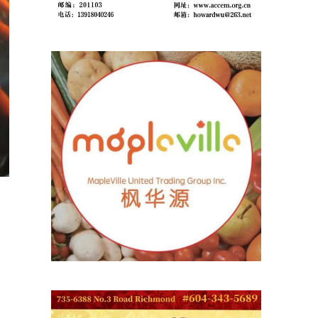
。
能
灯