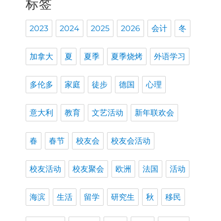
标签
2023
2024
2025
2026
会计
冬
加拿大
夏
夏季
夏季烧烤
外语学习
多伦多
家庭
徒步
德国
心理
意大利
教育
文艺活动
新年联欢会
春
春节
校友会
校友会活动
校友活动
校友聚会
欧洲
法国
活动
海滨
生活
留学
研究生
秋
移民