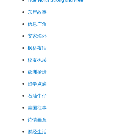
True North Strong and Free
东岸故事
信息广角
安家海外
枫桥夜话
校友枫采
欧洲拾遗
留学点滴
石油牛仔
美国往事
诗情画意
财经生活