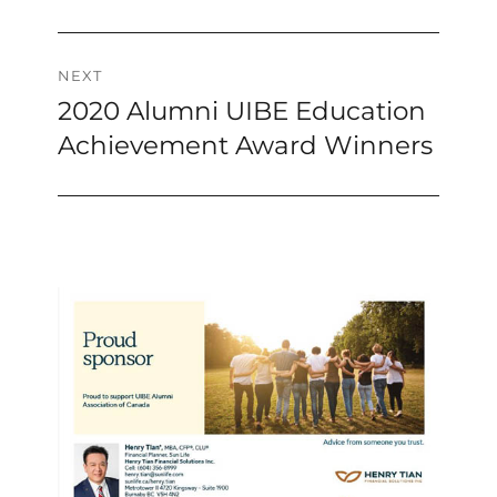
NEXT
2020 Alumni UIBE Education
Next
post:
Achievement Award Winners