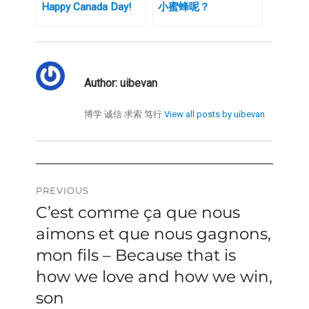
Happy Canada Day!
小蜜蜂呢？
Author:
uibevan
博学 诚信 求索 笃行
View all posts by uibevan
Post
PREVIOUS
C’est comme ça que nous
Previous
navigation
post:
aimons et que nous gagnons,
mon fils – Because that is
how we love and how we win,
son