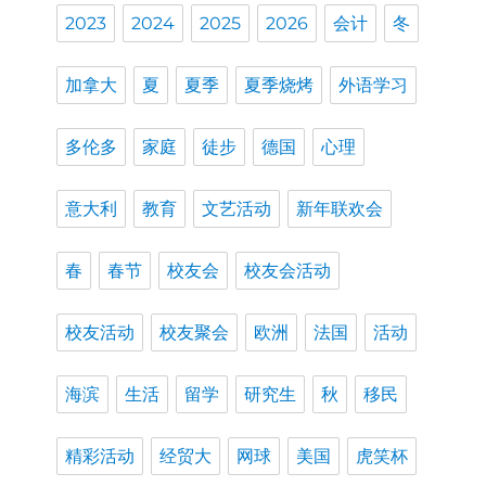
2023
2024
2025
2026
会计
冬
加拿大
夏
夏季
夏季烧烤
外语学习
多伦多
家庭
徒步
德国
心理
意大利
教育
文艺活动
新年联欢会
春
春节
校友会
校友会活动
校友活动
校友聚会
欧洲
法国
活动
海滨
生活
留学
研究生
秋
移民
精彩活动
经贸大
网球
美国
虎笑杯