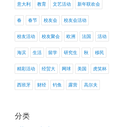
意大利
教育
文艺活动
新年联欢会
春
春节
校友会
校友会活动
校友活动
校友聚会
欧洲
法国
活动
海滨
生活
留学
研究生
秋
移民
精彩活动
经贸大
网球
美国
虎笑杯
西班牙
财经
钓鱼
露营
高尔夫
分类