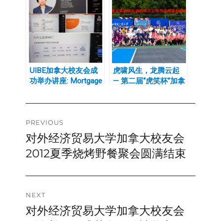
UIBE加拿大校友会成
虎啸风生，龙腾云起
功举办讲座: Mortgage
— 第二届“虎笑杯”加拿
Investment Corp
大高校校友会网球联谊
赛 暨北美高校联合会
北美网球联谊赛加西选
Post
拔赛完美收官
PREVIOUS
对外经济贸易大学加拿大校友会
Previous
navigation
post:
2012夏季烧烤野餐聚会圆满结束
NEXT
对外经济贸易大学加拿大校友会
Next