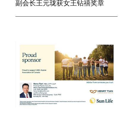
post:
副会长王元珑获女王钻禧奖章