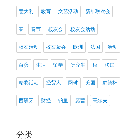
意大利
教育
文艺活动
新年联欢会
春
春节
校友会
校友会活动
校友活动
校友聚会
欧洲
法国
活动
海滨
生活
留学
研究生
秋
移民
精彩活动
经贸大
网球
美国
虎笑杯
西班牙
财经
钓鱼
露营
高尔夫
分类