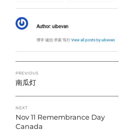
Author:
uibevan
博学 诚信 求索 笃行
View all posts by uibevan
Post
PREVIOUS
南瓜灯
Previous
navigation
post:
NEXT
Nov 11 Remembrance Day
Next
post:
Canada