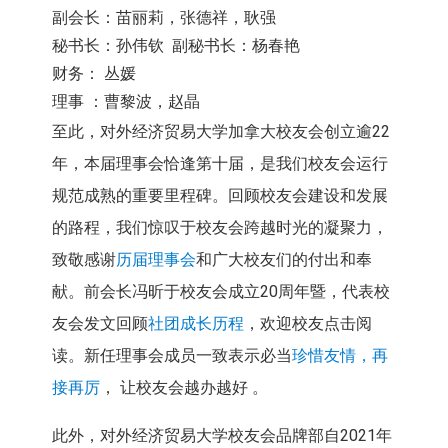
副会长：苗丽莉，张德祥，耿强
秘书长：孙伟钦 副秘书长：杨春艳
财务： 丛媛
理事 ：曹黎波，赵晶
至此，对外经济贸易大学加拿大校友会创立逾22
年，
本届理事会恰逢第十届，
是我们校友会运行
规范成熟的重要里程碑。
回顾校友会建设和发展
的路程，
我们惊叹于校友会跨越时光的凝聚力，
致敬感谢
历届理事会
和广大校友们的付出和奉
献。
前会长冯昕于校友会成立20周年暨，
代表校
友会发文回顾
社团成长历程
，欢迎校友点击阅
读。
新任理事会成员一致表示必当
珍惜友情，再
接再厉
， 让校友会越办越好 。
此外，对外经济贸易大学校友会品牌部自2021年