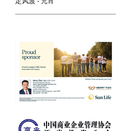
定风波 • 元宵
Next
post: