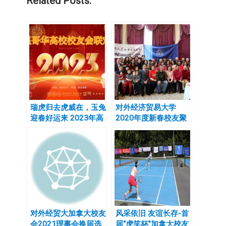
Related Posts:
瑞虎归去虎威在，玉兔
对外经济贸易大学
迎春好运来 2023年高
2020年度新春校友聚
校新春联欢会圆满举行
会
对外经贸大加拿大校友
风采依旧 友谊长存-首
会2021理事会换届选
届“虎笑杯”加拿大校友