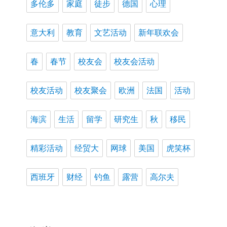
多伦多
家庭
徒步
德国
心理
意大利
教育
文艺活动
新年联欢会
春
春节
校友会
校友会活动
校友活动
校友聚会
欧洲
法国
活动
海滨
生活
留学
研究生
秋
移民
精彩活动
经贸大
网球
美国
虎笑杯
西班牙
财经
钓鱼
露营
高尔夫