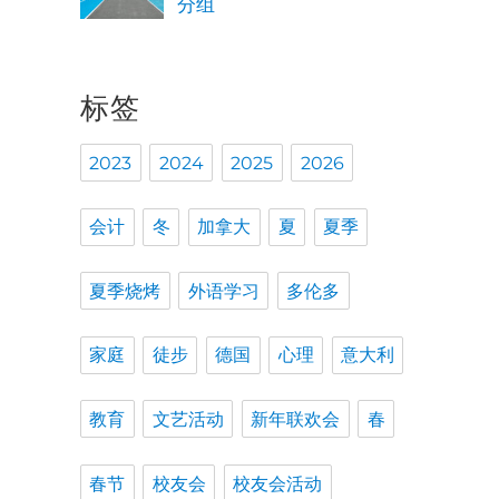
分组
标签
2023
2024
2025
2026
会计
冬
加拿大
夏
夏季
夏季烧烤
外语学习
多伦多
家庭
徒步
德国
心理
意大利
教育
文艺活动
新年联欢会
春
春节
校友会
校友会活动