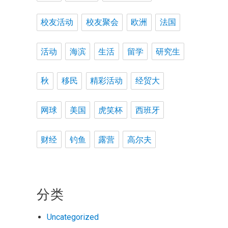
校友活动
校友聚会
欧洲
法国
活动
海滨
生活
留学
研究生
秋
移民
精彩活动
经贸大
网球
美国
虎笑杯
西班牙
财经
钓鱼
露营
高尔夫
分类
Uncategorized