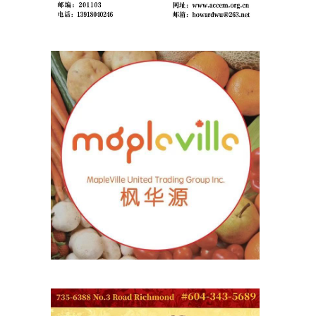
元
结
会
聚