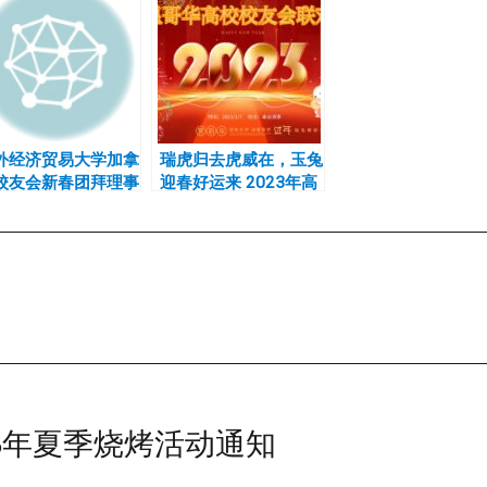
外经济贸易大学加拿
瑞虎归去虎威在，玉兔
校友会新春团拜理事
迎春好运来 2023年高
选举
校新春联欢会圆满举行
6年夏季烧烤活动通知