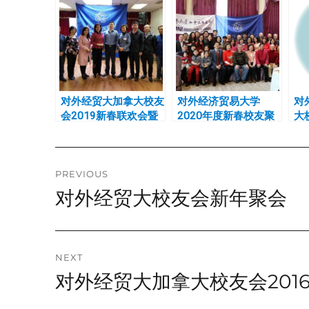
对外经贸大加拿大校友
对外经济贸易大学
对
会2019新春联欢会暨
2020年度新春校友聚
大
理事会换届选举成功举
会
会
办
Post
PREVIOUS
对外经贸大校友会新年聚会
Previous
navigation
post:
NEXT
对外经贸大加拿大校友会201
Next
post: