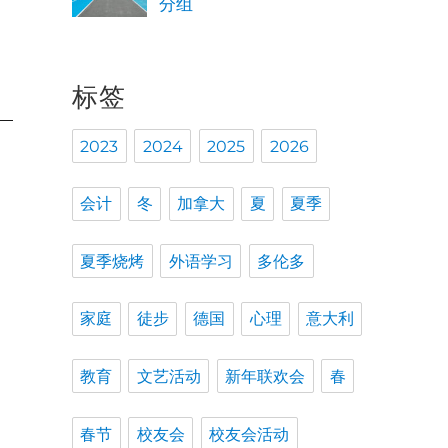
分组
标签
2023
2024
2025
2026
会计
冬
加拿大
夏
夏季
夏季烧烤
外语学习
多伦多
家庭
徒步
德国
心理
意大利
教育
文艺活动
新年联欢会
春
春节
校友会
校友会活动