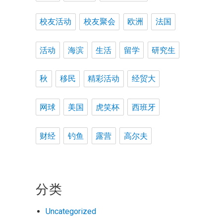
校友活动
校友聚会
欧洲
法国
活动
海滨
生活
留学
研究生
秋
移民
精彩活动
经贸大
网球
美国
虎笑杯
西班牙
财经
钓鱼
露营
高尔夫
分类
Uncategorized