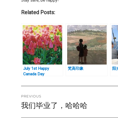
Stay safe, be happy!
Related Posts:
July 1st Happy
梵高印象
阳
Canada Day
Post
PREVIOUS
我们毕业了，哈哈哈
Previous
navigation
post: