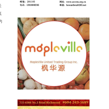
关
底
的
有
教
然
孩
排