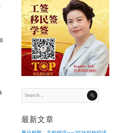
加
，
源
的
济
·
Search
SEARCH
确
for:
。
，
最新文章
；
夏日相聚，共叙情谊——2026对外经济