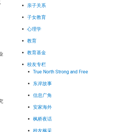
试
亲子关系
学
子女教育
心理学
己
教育
教育基金
业
加
校友专栏
True North Strong and Free
东岸故事
信息广角
究
安家海外
中
枫桥夜话
校友枫采