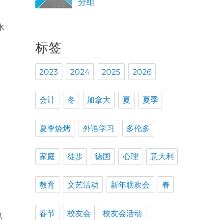
分组
水
标签
2023
2024
2025
2026
母
会计
冬
加拿大
夏
夏季
信
夏季烧烤
外语学习
多伦多
家庭
徒步
德国
心理
意大利
教育
文艺活动
新年联欢会
春
儿
春节
校友会
校友会活动
抓