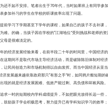
为还不如不安排。笔者出生于70年代，当时如果班上有同学参
代表参加补习的学生在学校的听课效率出现了问题。
外提前学习下学期甚至下学年的课程，如果自己的孩子不去补课
为难。的确，当孩子因在学校的“江湖地位”受到挑战和老师的资
为父母是很难淡定的。
十年的经济发展经验来看，在前半段二十年的时间里，中国经济
府在这期间不是取代市场主导经济活动，而是破除陈旧体制对经
，让民间创造力和市场机制得以自由发挥。而当中国经济从亚当
经济发展越来越依靠政府那只“有形之手”时，如同鸦片般短期的
，出现的就是经济发展困难、低效产能过剩、高负债和坏账风险
训追求一时的短期校内学科成绩提升，不如把眼光放得长远一些
养，鼓励孩子学会积极思考，努力提升已有学科知识学习的效率