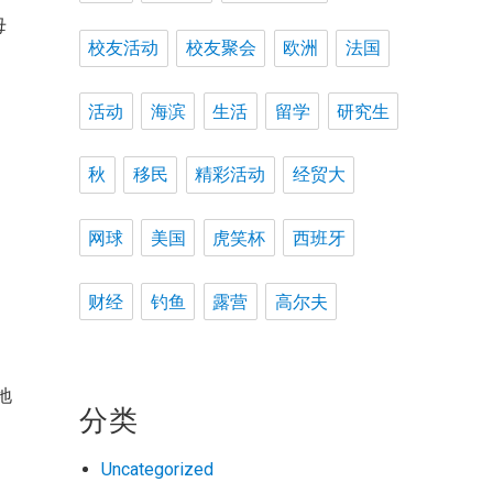
母
校友活动
校友聚会
欧洲
法国
被
活动
海滨
生活
留学
研究生
秋
移民
精彩活动
经贸大
了
网球
美国
虎笑杯
西班牙
父
财经
钓鱼
露营
高尔夫
自
地
分类
同
Uncategorized