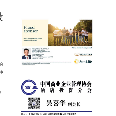
最
的
种
率
加