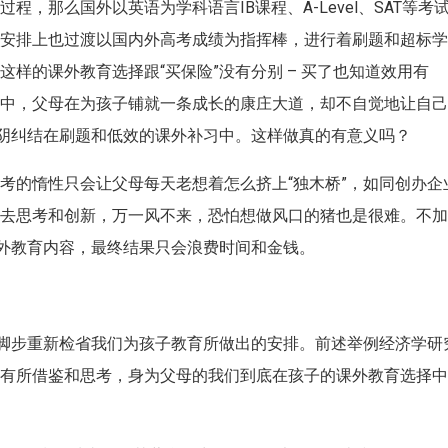
，那么国外以英语为学科语言IB课程、A-Level、SAT等考
的安排上也过渡以国内外高考成绩为指挥棒，进行着刷题和超标
样的课外教育选择跟“买保险”没有分别 – 买了也知道效用有
程中，父母在为孩子铺就一条成长的康庄大道，却不自觉地让自
光阴纠结在刷题和低效的课外补习中。这样做真的有意义吗？
考的惰性只会让父母每天老想着怎么挤上“独木桥”，如同创办企
不去思考和创新，万一风不来，恐怕想做风口的猪也是很难。不
课外教育内容，最终结果只会浪费时间和金钱。
慢脚步重新检省我们为孩子教育所做出的安排。前述举例经济学研
上有所借鉴和思考，身为父母的我们到底在孩子的课外教育选择