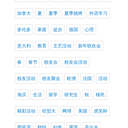
加拿大
夏
夏季
夏季烧烤
外语学习
多伦多
家庭
徒步
德国
心理
意大利
教育
文艺活动
新年联欢会
春
春节
校友会
校友会活动
校友活动
校友聚会
欧洲
法国
活动
海滨
生活
留学
研究生
秋
移民
精彩活动
经贸大
网球
美国
虎笑杯
西班牙
财经
钓鱼
露营
高尔夫