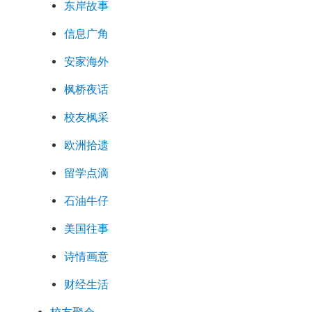
东岸故事
信息广角
安家海外
枫桥夜话
校友枫采
欧洲拾遗
留学点滴
石油牛仔
美国往事
诗情画意
财经生活