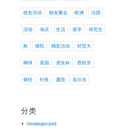
校友活动
校友聚会
欧洲
法国
活动
海滨
生活
留学
研究生
秋
移民
精彩活动
经贸大
网球
美国
虎笑杯
西班牙
财经
钓鱼
露营
高尔夫
分类
Uncategorized