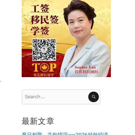
请
水
分
Search
SEARCH
for:
最新文章
手
夏日相聚，共叙情谊——2026对外经济