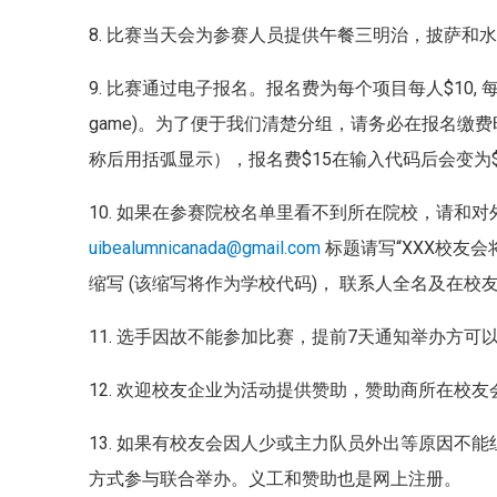
8. 比赛当天会为参赛人员提供午餐三明治，披萨和
9. 比赛通过电子报名。报名费为每个项目每人$10,
每
game)。
为了便于我们清楚分组，请务必在报名缴费时的D
称后用括弧显示），报名费$15在输入代码后会变为
10. 如果在参赛院校名单里看不到所在院校，请和
uibealumnicanada@gmail.com
标题请写“XXX校友会
缩写 (该缩写将作为学校代码)， 联系人全名及在校
11. 选手因故不能参加比赛，提前7天通知举办方可
12. 欢迎校友企业为活动提供赞助，赞助商所在校
13. 如果有校友会因人少或主力队员外出等原因不
方式参与联合举办。义工和赞助也是网上注册。