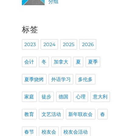
分组
标签
2023
2024
2025
2026
会计
冬
加拿大
夏
夏季
夏季烧烤
外语学习
多伦多
家庭
徒步
德国
心理
意大利
教育
文艺活动
新年联欢会
春
春节
校友会
校友会活动