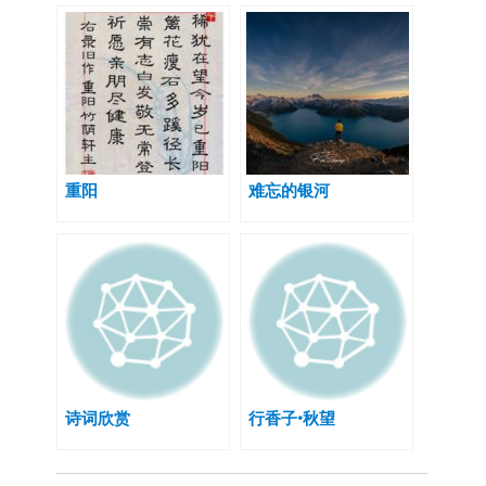
重阳
难忘的银河
诗词欣赏
行香子•秋望