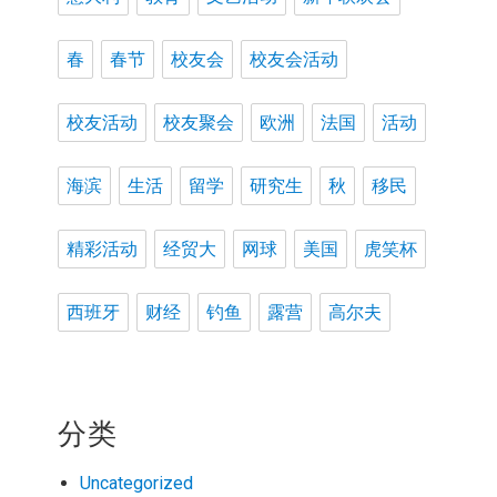
春
春节
校友会
校友会活动
校友活动
校友聚会
欧洲
法国
活动
海滨
生活
留学
研究生
秋
移民
精彩活动
经贸大
网球
美国
虎笑杯
西班牙
财经
钓鱼
露营
高尔夫
分类
Uncategorized