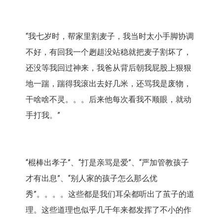
“我七岁时，帮家里割麦子，我当时太小手脚协调
不好，有回我一个趔趄没站稳就把麦子割坏了，
还没等我回过神来，我爸从背后朝我屁股上狠狠
地一踹，踹得我滚出去好几米，还骂我是废物，
干啥啥不灵。。。后来他每次看我不顺眼，就动
手打我。”
“棍棒出孝子”、“打是亲骂是爱”、“严加管教孩子
才有出息”、“别人家的孩子怎么那么优
秀”。。。。这些都是我们耳朵都听出了茧子的道
理。这些道理也似乎几千年来都发挥了不小的作