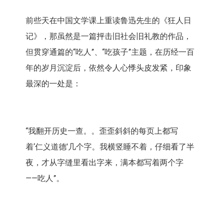
前些天在中国文学课上重读鲁迅先生的《狂人日
记》，那虽然是一篇抨击旧社会旧礼教的作品，
但贯穿通篇的“吃人”、“吃孩子”主题，在历经一百
年的岁月沉淀后，依然令人心悸头皮发紧，印象
最深的一处是：
“我翻开历史一查。。歪歪斜斜的每页上都写
着‘仁义道德’几个字。我横竖睡不着，仔细看了半
夜，才从字缝里看出字来，满本都写着两个字
——吃人”。