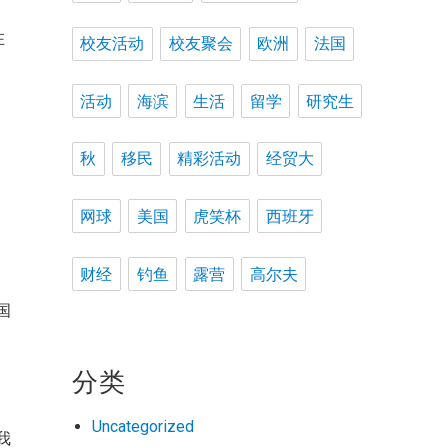
在
校友活动
校友聚会
欧洲
法国
活
活动
海滨
生活
留学
研究生
会
秋
移民
精彩活动
经贸大
网球
美国
虎笑杯
西班牙
，
财经
钓鱼
露营
高尔夫
国
院
赠
分类
人
Uncategorized
我