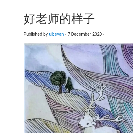
好老师的样子
Published by
uibevan
-
7 December 2020 -