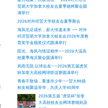
贸易大学加拿大校友会夏季烧烤聚会圆
满举行
的
2026对外经贸大学校友会夏季聚会
海风见证成长，薪火传递未来 —— 对外
经济贸易大学加拿大校友会2026年度教
学
育奖学金颁奖仪式圆满举行
，
阳光、海风与情谊相伴——2026大温高
校夏季海滨聚会圆满举行
戏
风雨无阻 以球会友——2026第五届虎笑
陪
杯加拿大高校网球联谊赛圆满举行
边
青春不散场，重逢亦少年——贸大86级
只
校友相聚温哥华，共庆入学40周年
2026第五届 “虎笑杯”加拿
大高校校友会网球赛细则及
货