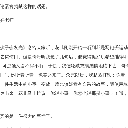
谈论器官捐献这样的话题。
名好老师！
的孩子会发光》念给大家听，花儿刚刚开始一听到我是写她丢运
再去揭伤口。但是哥哥听我念了几句后，他觉得挺好玩希望继续
。可是她又舍不得不听。于是，我便继续充满感情地读下去。哥
啊！’，她听着听着，也笑起来了。念完以后，我趁热打铁：你看
把一件生活中的小事，变成一篇比较好看有文采的故事，我使用
表达出来！花儿马上抗议：你说小事，你怎么说那是小事？！哦
就真的是一件很大的事情了。