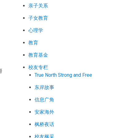
亲子关系
子女教育
心理学
教育
动
教育基金
听
校友专栏
哥
True North Strong and Free
东岸故事
叙
信息广角
，
安家海外
枫桥夜话
校友枫采