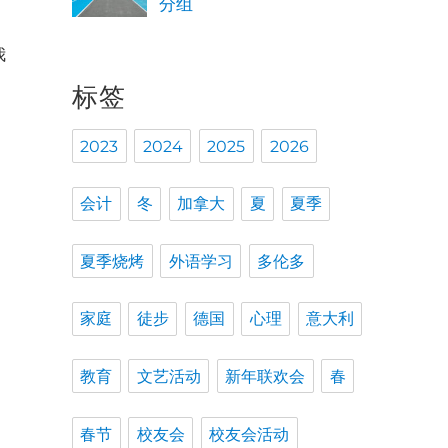
分组
我
标签
2023
2024
2025
2026
诉
会计
冬
加拿大
夏
夏季
试
夏季烧烤
外语学习
多伦多
家庭
徒步
德国
心理
意大利
教育
文艺活动
新年联欢会
春
春节
校友会
校友会活动