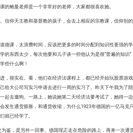
德课的鲍曼老师是一个非常好的老师，大家都很喜欢她。
课。信仰天主教和基督教的孩子，会去上相应的宗教课，信仰别
教道德课，太浪费时间，应该把更多的时间分配到知识性更强的
学的东西太少，每次他要和儿子谈一些他认为是很“普遍的知识”
底学些什么啊！
俱进，很实在。看，他们在经济法课程上，都已经开始玩股票游
自己给大公司写实习申请去进行一周的实习了。昨天下午我为了
她一起去遛狗。一路上，她说她第二天经济法要考试了，她得一
会发生通货膨胀，和通货收缩，为什么1923年德国的一亿马克
他们就已经学了。
史为鉴，是另外一回事。德国现正走在危险的路上，再来一次通