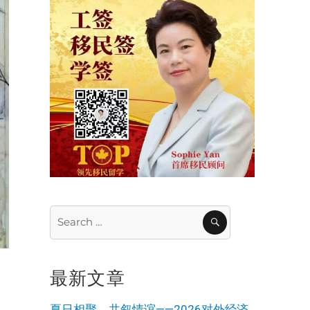
Search
SEARCH
for:
最新文章
一
老
夏日相聚，共叙情谊——2026对外经济