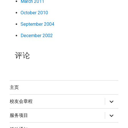
March 2011
October 2010
September 2004
December 2002
评论
主页
expand
校友会章程
child
menu
expand
服务项目
child
menu