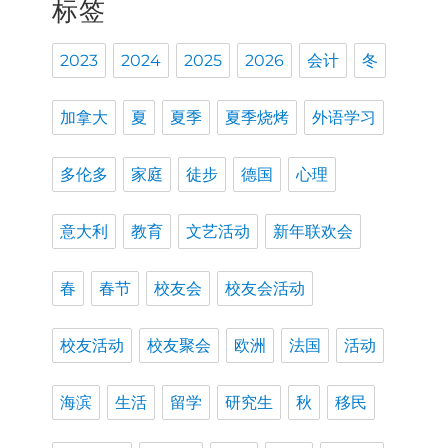
标签
2023
2024
2025
2026
会计
冬
加拿大
夏
夏季
夏季烧烤
外语学习
多伦多
家庭
徒步
德国
心理
意大利
教育
文艺活动
新年联欢会
春
春节
校友会
校友会活动
校友活动
校友聚会
欧洲
法国
活动
海滨
生活
留学
研究生
秋
移民