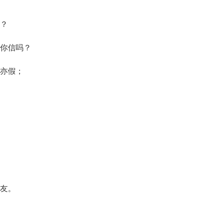
吗？
，你信吗？
真亦假；
朋友。