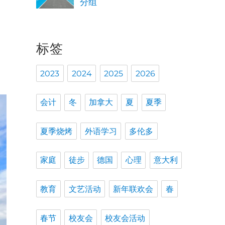
分组
标签
2023
2024
2025
2026
会计
冬
加拿大
夏
夏季
夏季烧烤
外语学习
多伦多
家庭
徒步
德国
心理
意大利
教育
文艺活动
新年联欢会
春
春节
校友会
校友会活动