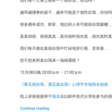
我们每个人身上都有一个假自我，你信吗？
越乖越懂事的孩子，越有可能是个假性自我，你信
很多拥有成功、财富、地位的人有可能假自我爆棚
真真假假、假假真真，真亦假时假亦真，假亦真时
我们每天都在真假自我中忙碌地穿行着、变形着……
想不想来和真自我来一场相遇呢？
12月08日晚 20:00 p.m. – 21:00 p.m.
《看见假自我、遇见真自我》心理学专场报名链接
线上讲座链接将于
报名
后以邮件形式分享给参与的
Continue reading