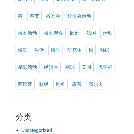
春
春节
校友会
校友会活动
校友活动
校友聚会
欧洲
法国
活动
海滨
生活
留学
研究生
秋
移民
精彩活动
经贸大
网球
美国
虎笑杯
西班牙
财经
钓鱼
露营
高尔夫
分类
Uncategorized