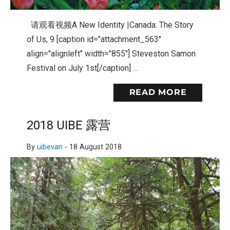
请观看视频A New Identity |Canada: The Story
of Us, 9 [caption id="attachment_563"
align="alignleft" width="855"] Steveston Samon
Festival on July 1st[/caption] …
READ MORE
2018 UIBE 露营
By
uibevan
-
18 August 2018