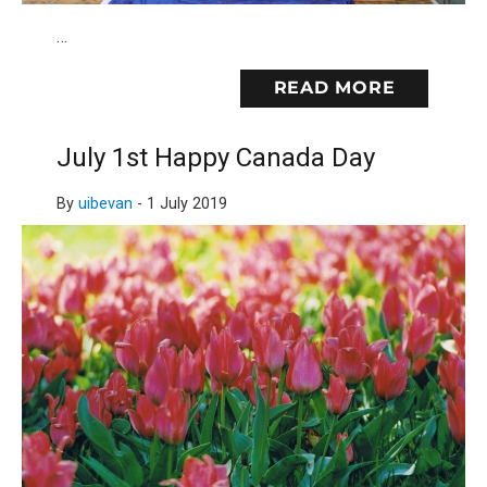
…
READ MORE
July 1st Happy Canada Day
By
uibevan
-
1 July 2019