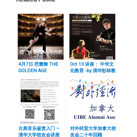
4月7日 芭蕾舞 THE
Oct 13 讲座： 中华文
GOLDEN AGE
化教育 -by 清华彭林教
授
古典音乐鉴赏入门 –
对外经贸大学加拿大校
清华大学校友会讲座
友会二十年回顾