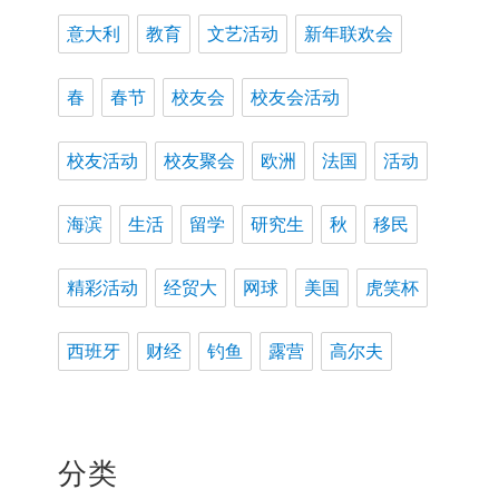
意大利
教育
文艺活动
新年联欢会
春
春节
校友会
校友会活动
校友活动
校友聚会
欧洲
法国
活动
海滨
生活
留学
研究生
秋
移民
精彩活动
经贸大
网球
美国
虎笑杯
西班牙
财经
钓鱼
露营
高尔夫
分类