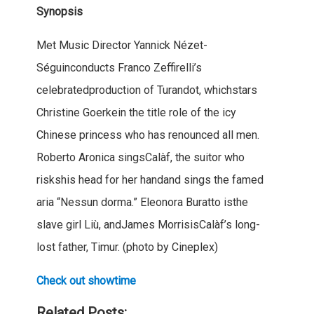
Synopsis
Met Music Director Yannick Nézet-
Séguinconducts Franco Zeffirelli’s
celebratedproduction of Turandot, whichstars
Christine Goerkein the title role of the icy
Chinese princess who has renounced all men.
Roberto Aronica singsCalàf, the suitor who
riskshis head for her handand sings the famed
aria “Nessun dorma.” Eleonora Buratto isthe
slave girl Liù, andJames MorrisisCalàf’s long-
lost father, Timur. (photo by Cineplex)
Check out showtime
Related Posts: