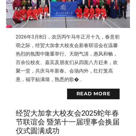
2026年3月8日，农历丙午马年正月十九，春意初
萌之际，经贸大加拿大校友会新春联谊会在温馨
热烈的氛围中隆重举行。天朗气清，惠风和畅，
百余位校友、嘉宾及朋友们从四面八方赶来，欢
聚一堂，共庆马年新春。会场内外，红灯笼高
悬，福字贴满墙，熟悉的歌�…
READ MORE
经贸大加拿大校友会2025蛇年春
节联谊会 暨第十一届理事会换届
仪式圆满成功