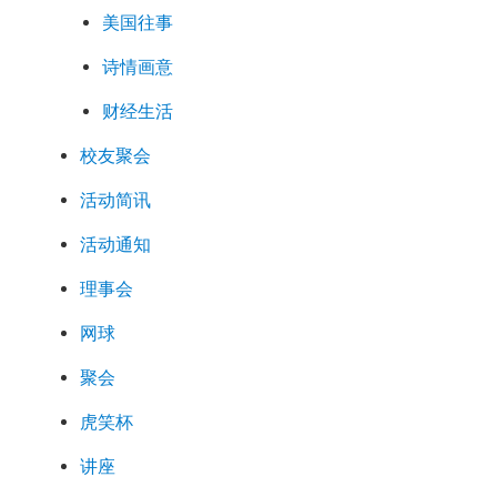
美国往事
诗情画意
财经生活
校友聚会
活动简讯
活动通知
理事会
网球
聚会
虎笑杯
讲座