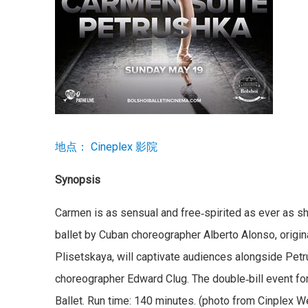
地点： Cineplex 影院
Synopsis
Carmen is as sensual and free‐spirited as ever as she
ballet by Cuban choreographer Alberto Alonso, origin
Plisetskaya, will captivate audiences alongside Petr
choreographer Edward Clug. The double‐bill event f
Ballet. Run time: 140 minutes. (photo from Cinplex W