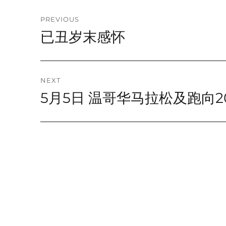
Post
PREVIOUS
已丑岁末感怀
Previous
navigation
post:
NEXT
5月5日 温哥华马拉松及跑向2
Next
post: