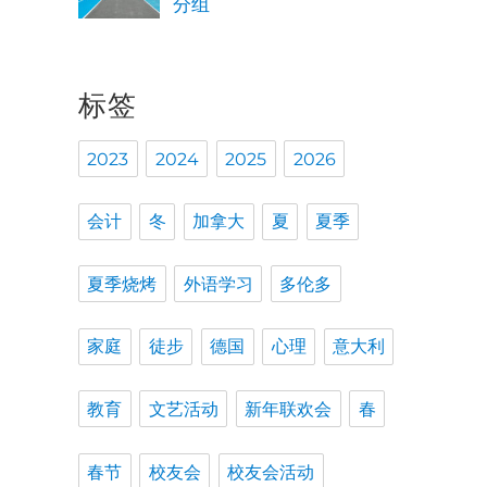
分组
标签
2023
2024
2025
2026
会计
冬
加拿大
夏
夏季
夏季烧烤
外语学习
多伦多
家庭
徒步
德国
心理
意大利
教育
文艺活动
新年联欢会
春
春节
校友会
校友会活动