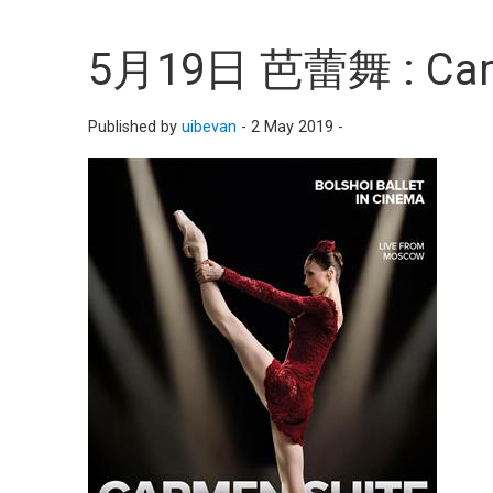
5月19日 芭蕾舞 : Carm
Published by
uibevan
-
2 May 2019 -