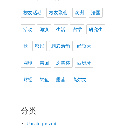
校友活动
校友聚会
欧洲
法国
活动
海滨
生活
留学
研究生
秋
移民
精彩活动
经贸大
网球
美国
虎笑杯
西班牙
财经
钓鱼
露营
高尔夫
分类
Uncategorized