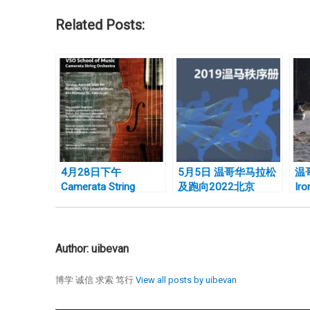
Related Posts:
4月28日下午
5月5日 温哥华马拉松
温
Camerata String
及跑向2022北京
Ir
Orchestra
Author:
uibevan
博学 诚信 求索 笃行
View all posts by uibevan