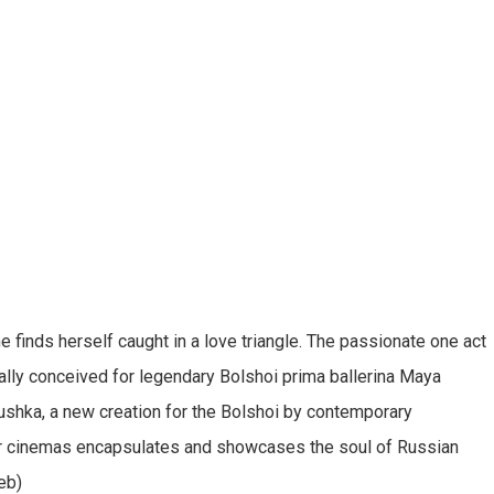
 finds herself caught in a love triangle. The passionate one act
ally conceived for legendary Bolshoi prima ballerina Maya
ushka, a new creation for the Bolshoi by contemporary
or cinemas encapsulates and showcases the soul of Russian
eb)