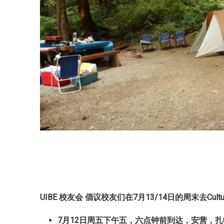
UIBE
校友会
倡议校友们在
7
月
13/14
日的周末去
Cult
7
月
12
日周五下午五，六点钟前到达，
安营，扎