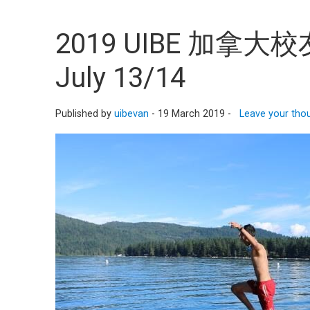
2019 UIBE 加
July 13/14
Published by
uibevan
-
19 March 2019 -
Leave your tho