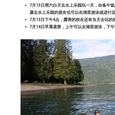
7
月
13
日周六白天去水上乐园玩一天，自备午饭
愿去水上乐园的朋友也可以在湖里游泳或进行
7
月
13
日下午
4
点，露营的校友还有当天去玩的
7
月
14
日早晨退营，上午可以去湖里游泳，下午