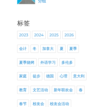
分组
标签
2023
2024
2025
2026
会计
冬
加拿大
夏
夏季
夏季烧烤
外语学习
多伦多
家庭
徒步
德国
心理
意大利
教育
文艺活动
新年联欢会
春
春节
校友会
校友会活动