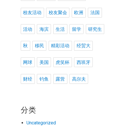
校友活动
校友聚会
欧洲
法国
活动
海滨
生活
留学
研究生
秋
移民
精彩活动
经贸大
网球
美国
虎笑杯
西班牙
财经
钓鱼
露营
高尔夫
分类
Uncategorized