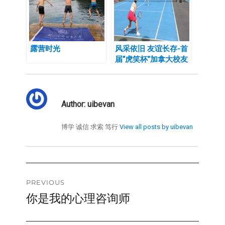
露营时光
风采依旧 友谊长存-首
届“虎笑杯”加拿大校友
会网球联谊赛成功举办
Author:
uibevan
博学 诚信 求索 笃行
View all posts by uibevan
Post
PREVIOUS
你是我的心理咨询师
Previous
navigation
post: