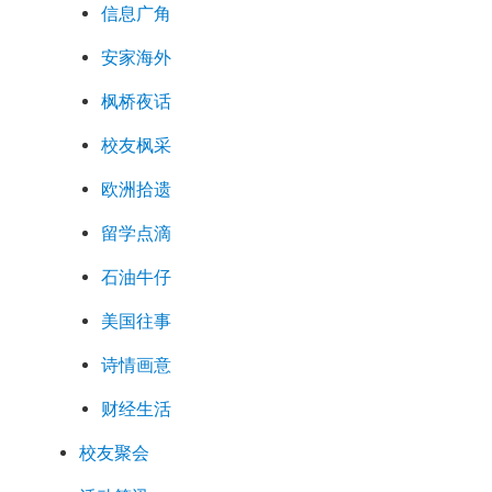
信息广角
安家海外
枫桥夜话
校友枫采
欧洲拾遗
留学点滴
石油牛仔
美国往事
诗情画意
财经生活
校友聚会