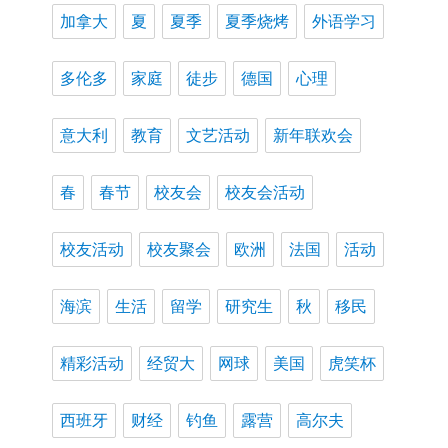
加拿大
夏
夏季
夏季烧烤
外语学习
多伦多
家庭
徒步
德国
心理
意大利
教育
文艺活动
新年联欢会
春
春节
校友会
校友会活动
校友活动
校友聚会
欧洲
法国
活动
海滨
生活
留学
研究生
秋
移民
精彩活动
经贸大
网球
美国
虎笑杯
西班牙
财经
钓鱼
露营
高尔夫