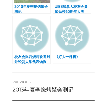
2013年夏季烧烤聚会
UIBE加拿大校友会参
测记
加母校60周年大庆
校友会温西烧烤欢迎对
《好大一棵树》
外经贸大学代表访温
Post
PREVIOUS
2013年夏季烧烤聚会测记
Previous
navigation
post: