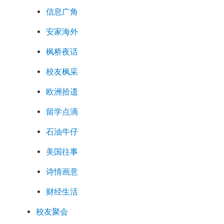
信息广角
安家海外
枫桥夜话
校友枫采
欧洲拾遗
留学点滴
石油牛仔
美国往事
诗情画意
财经生活
校友聚会