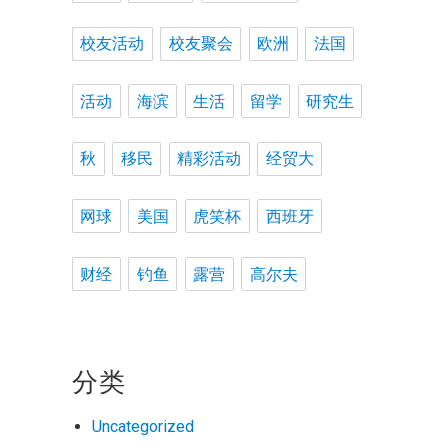
校友活动
校友聚会
欧洲
法国
活动
海滨
生活
留学
研究生
秋
移民
精彩活动
经贸大
网球
美国
虎笑杯
西班牙
财经
钓鱼
露营
高尔夫
分类
Uncategorized