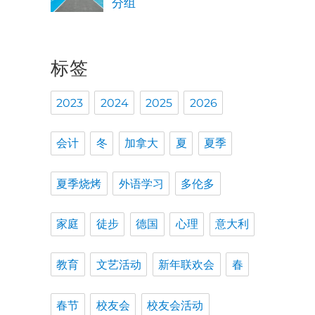
分组
标签
2023
2024
2025
2026
会计
冬
加拿大
夏
夏季
夏季烧烤
外语学习
多伦多
家庭
徒步
德国
心理
意大利
教育
文艺活动
新年联欢会
春
春节
校友会
校友会活动