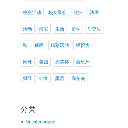
校友活动
校友聚会
欧洲
法国
活动
海滨
生活
留学
研究生
秋
移民
精彩活动
经贸大
网球
美国
虎笑杯
西班牙
财经
钓鱼
露营
高尔夫
分类
Uncategorized