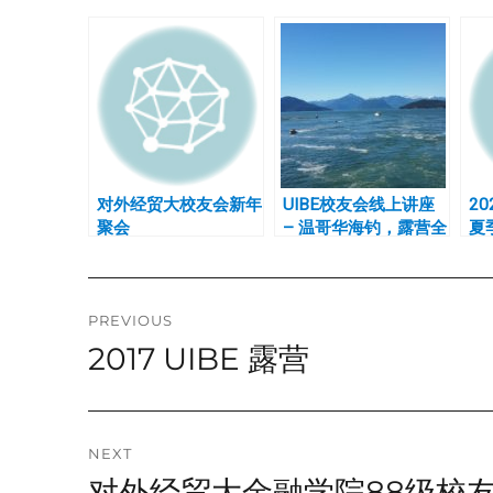
对外经贸大校友会新年
UIBE校友会线上讲座
2
聚会
– 温哥华海钓，露营全
夏季
攻略
Post
PREVIOUS
2017 UIBE 露营
Previous
navigation
post:
NEXT
对外经贸大金融学院88级校
Next