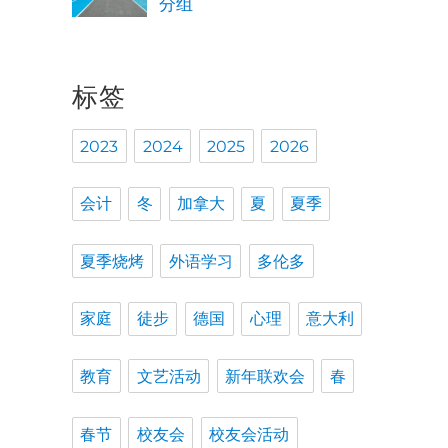
分组
标签
2023
2024
2025
2026
会计
冬
加拿大
夏
夏季
夏季烧烤
外语学习
多伦多
家庭
徒步
德国
心理
意大利
教育
文艺活动
新年联欢会
春
春节
校友会
校友会活动