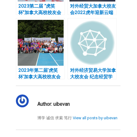
2023第二届 “虎笑
对外经贸大加拿大校友
杯”加拿大高校校友会
会2022虎年迎新云端
网球联谊赛细则及分组
聚会
2023年第二届‘虎笑
对外经济贸易大学加拿
杯’加拿大高校校友会
大校友会 纪念经贸学
网球联谊赛-暨北美高
院成立70周年暨94级
校联合会北美网球联谊
入校30周年庆典
赛加西赛区选拔赛报名
通知
Author:
uibevan
博学 诚信 求索 笃行
View all posts by uibevan